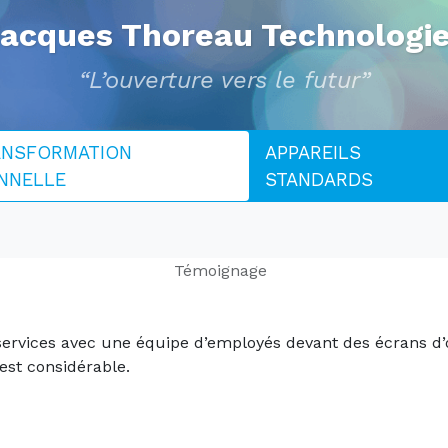
acques Thoreau Technologi
“L’ouverture vers le futur”
NSFORMATION
APPAREILS
NNELLE
STANDARDS
Témoignage
services avec une équipe d’employés devant des écrans d’
est considérable.