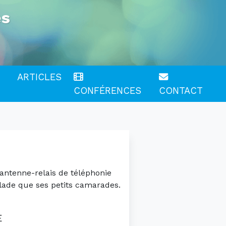
es
ARTICLES
CONFÉRENCES
CONTACT
 antenne-relais de téléphonie
lade que ses petits camarades.
E