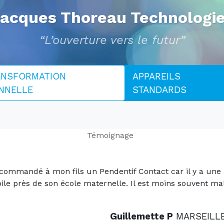
acques Thoreau Technologi
“L’ouverture vers le futur”
NSFORMATION
APPAREILS
NNELLE
STANDARDS
Témoignage
 commandé à mon fils un Pendentif Contact car il y a une
le près de son école maternelle. Il est moins souvent ma
Guillemette P
MARSEILL