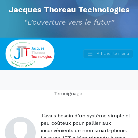
Jacques Thoreau Technologies
“L’ouverture vers le futur”
Afficher le menu
Main
Navigation
Témoignage
J’avais besoin d’un système simple et
peu coûteux pour pallier aux
inconvénients de mon smart-phone.
La puce JTT a bien répondu à mes