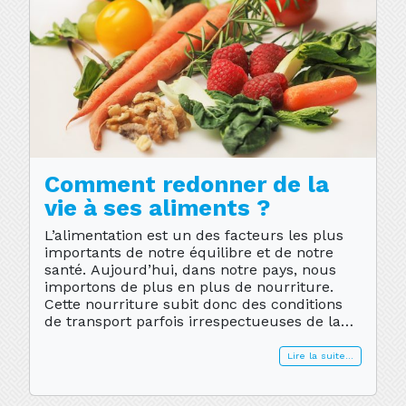
Comment redonner de la
vie à ses aliments ?
L’alimentation est un des facteurs les plus
importants de notre équilibre et de notre
santé. Aujourd’hui, dans notre pays, nous
importons de plus en plus de nourriture.
Cette nourriture subit donc des conditions
de transport parfois irrespectueuses de la
vitalité de ces denrées alimentaires. Pour
augmenter la durée de conservation de ces
Lire la suite…
denrées, la « ionisation » : […]