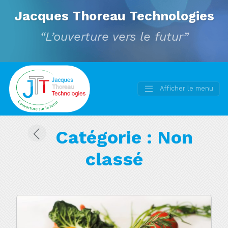
Jacques Thoreau Technologies
“L’ouverture vers le futur”
Afficher le menu
Main
Navigation
Catégorie :
Non
classé