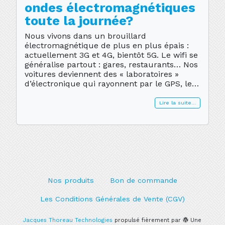
ondes électromagnétiques
toute la journée?
Nous vivons dans un brouillard
électromagnétique de plus en plus épais :
actuellement 3G et 4G, bientôt 5G. Le wifi se
généralise partout : gares, restaurants… Nos
voitures deviennent des « laboratoires »
d’électronique qui rayonnent par le GPS, le
tableau de bord, les équipements divers.A
part quelques zones blanches en dehors des
Lire la suite…
villes, l’Etre […]
Nos produits
Bon de commande
Les Conditions Générales de Vente (CGV)
Jacques Thoreau Technologies
propulsé fièrement par
Une